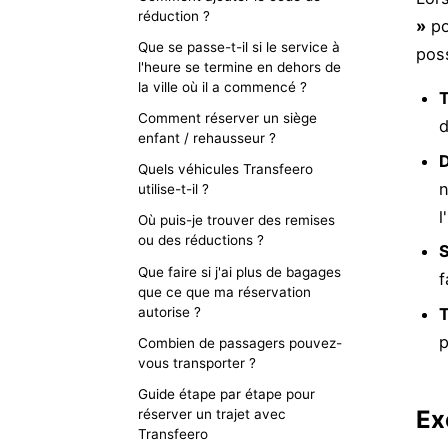
réduction ?
»
po
Que se passe-t-il si le service à
poss
l'heure se termine en dehors de
la ville où il a commencé ?
T
Comment réserver un siège
d
enfant / rehausseur ?
D
Quels véhicules Transfeero
n
utilise-t-il ?
l
Où puis-je trouver des remises
ou des réductions ?
S
Que faire si j'ai plus de bagages
f
que ce que ma réservation
autorise ?
T
p
Combien de passagers pouvez-
vous transporter ?
Guide étape par étape pour
Ex
réserver un trajet avec
Transfeero