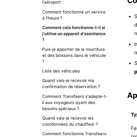
Co
l'aéroport
Comment fonctionne un service
S
à l'heure ?
d
Comment cela fonctionne-t-il si
n
j'utilise un appareil d'assistance
?
I
Puis-je apporter de la nourriture
m
et des boissons dans le véhicule
?
S
p
Liste des véhicules
Quand vais-je recevoir ma
confirmation de réservation ?
Ap
Comment Transfeero s'adapte-t-
il aux voyageurs ayant des
besoins spéciaux ?
Ty
Quand vais-je recevoir les
coordonnées du chauffeur ?
Fa
Comment fonctionne Transfeero
(p