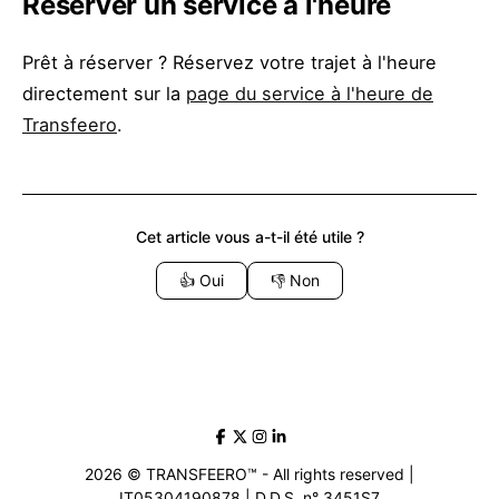
Réserver un service à l'heure
Prêt à réserver ? Réservez votre trajet à l'heure
directement sur la
page du service à l'heure de
Transfeero
.
Cet article vous a-t-il été utile ?
👍
Oui
👎
Non
2026 © TRANSFEERO™ - All rights reserved |
IT05304190878 | D.D.S. n° 3451S7