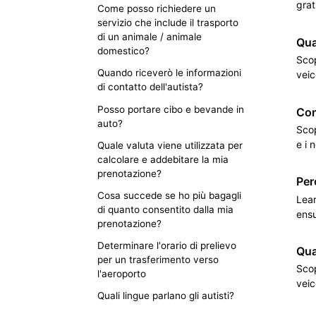
grat
Come posso richiedere un
servizio che include il trasporto
di un animale / animale
Qua
domestico?
Scop
Quando riceverò le informazioni
veic
di contatto dell'autista?
Posso portare cibo e bevande in
Con
auto?
Scop
e i 
Quale valuta viene utilizzata per
calcolare e addebitare la mia
prenotazione?
Per
Cosa succede se ho più bagagli
Lear
di quanto consentito dalla mia
ensu
prenotazione?
Determinare l'orario di prelievo
Qua
per un trasferimento verso
Scop
l'aeroporto
veic
Quali lingue parlano gli autisti?