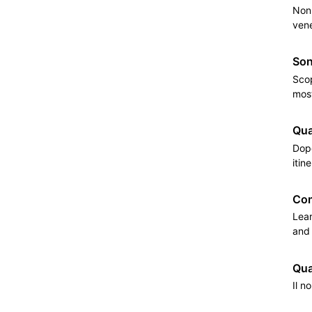
Non 
vene
Son
Scop
most
Qua
Dopo
itin
Com
Lear
and 
Qua
Il n