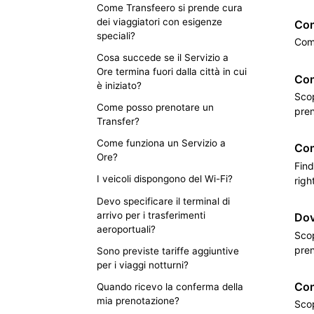
Come Transfeero si prende cura
dei viaggiatori con esigenze
Com
speciali?
Come
Cosa succede se il Servizio a
Ore termina fuori dalla città in cui
Com
è iniziato?
Scop
Come posso prenotare un
pren
Transfer?
Come funziona un Servizio a
Com
Ore?
Find
I veicoli dispongono del Wi-Fi?
righ
Devo specificare il terminal di
arrivo per i trasferimenti
Dov
aeroportuali?
Scop
pren
Sono previste tariffe aggiuntive
per i viaggi notturni?
Com
Quando ricevo la conferma della
mia prenotazione?
Scop