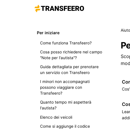
Aiut
Per iniziare
Pe
Come funziona Transfeero?
Cosa posso richiedere nel campo
Scop
"Note per l'autista"?
modo
Guida dettagliata per prenotare
un servizio con Transfeero
Com
I minori non accompagnati
possono viaggiare con
Cos'
Transfeero?
Quanto tempo mi aspetterà
Cos
l'autista?
Lear
Elenco dei veicoli
addi
Come si aggiunge il codice