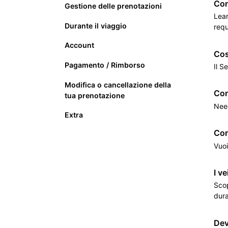
Com
Gestione delle prenotazioni
Lear
Durante il viaggio
req
Account
Cos
Pagamento / Rimborso
Il S
Modifica o cancellazione della
Com
tua prenotazione
Need
Extra
Com
Vuoi
I v
Scop
dura
Dev