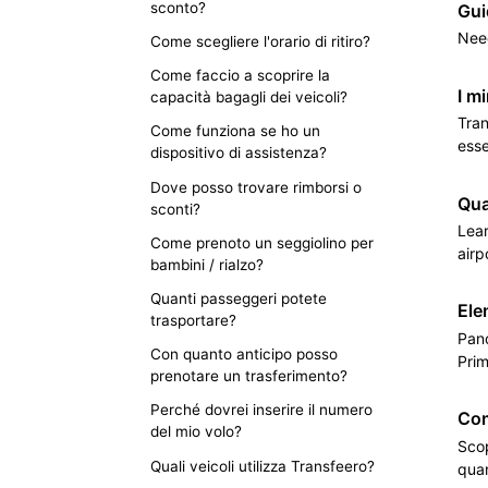
sconto?
Gui
Need
Come scegliere l'orario di ritiro?
Come faccio a scoprire la
I m
capacità bagagli dei veicoli?
Tran
Come funziona se ho un
esse
dispositivo di assistenza?
Dove posso trovare rimborsi o
Qua
sconti?
Lear
Come prenoto un seggiolino per
airp
bambini / rialzo?
Quanti passeggeri potete
Ele
trasportare?
Pano
Con quanto anticipo posso
Prim
prenotare un trasferimento?
Perché dovrei inserire il numero
Com
del mio volo?
Scop
Quali veicoli utilizza Transfeero?
quan