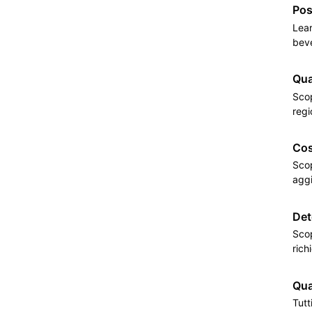
Pos
Lear
beve
Qua
Scop
regi
Cos
Scop
aggi
Det
Scop
rich
Qua
Tutt