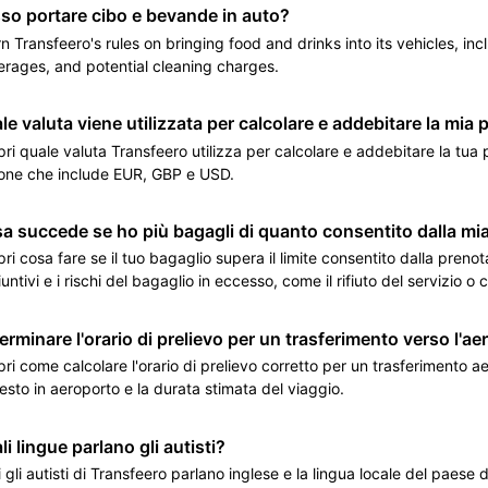
so portare cibo e bevande in auto?
n Transfeero's rules on bringing food and drinks into its vehicles, inc
rages, and potential cleaning charges.
le valuta viene utilizzata per calcolare e addebitare la mia
ri quale valuta Transfeero utilizza per calcolare e addebitare la tua
one che include EUR, GBP e USD.
a succede se ho più bagagli di quanto consentito dalla mi
ri cosa fare se il tuo bagaglio supera il limite consentito dalla preno
untivi e i rischi del bagaglio in eccesso, come il rifiuto del servizio o c
erminare l'orario di prelievo per un trasferimento verso l'ae
ri come calcolare l'orario di prelievo corretto per un trasferimento a
iesto in aeroporto e la durata stimata del viaggio.
li lingue parlano gli autisti?
i gli autisti di Transfeero parlano inglese e la lingua locale del paese