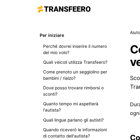
Aiut
Per iniziare
C
Perché dovrei inserire il numero
del mio volo?
ve
Quali veicoli utilizza Transfeero?
Come prenoto un seggiolino per
Sco
bambini / rialzo?
Tra
Dove posso trovare rimborsi o
sconti?
Dura
Quanto tempo mi aspetterà
l'autista?
ogni
Quali lingue parlano gli autisti?
Quando riceverò le informazioni
Co
di contatto dell'autista?