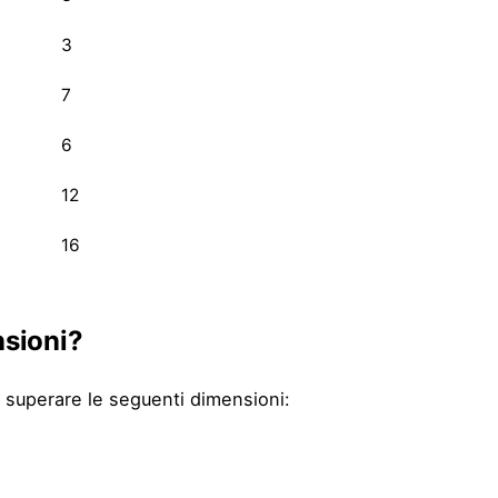
3
7
6
12
16
nsioni?
superare le seguenti dimensioni: