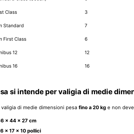
rst Class
3
n Standard
7
n First Class
6
nibus 12
12
nibus 16
16
sa si intende per valigia di medie dime
 valigia di medie dimensioni pesa
fino a 20 kg
e non deve 
6 × 44 × 27 cm
6 × 17 × 10 pollici