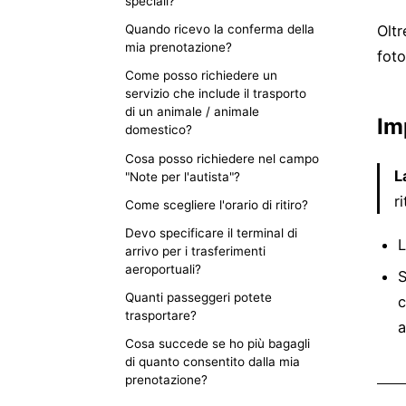
speciali?
Oltr
Quando ricevo la conferma della
mia prenotazione?
foto
Come posso richiedere un
servizio che include il trasporto
di un animale / animale
Im
domestico?
Cosa posso richiedere nel campo
L
"Note per l'autista"?
r
Come scegliere l'orario di ritiro?
Devo specificare il terminal di
L
arrivo per i trasferimenti
aeroportuali?
S
Quanti passeggeri potete
c
trasportare?
a
Cosa succede se ho più bagagli
di quanto consentito dalla mia
prenotazione?