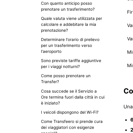
Con quanto anticipo posso
prenotare un trasferimento?
Fi
Quale valuta viene utilizzata per
calcolare e addebitare la mia
Va
prenotazione?
Va
Determinare l'orario di prelievo
per un trasferimento verso
l'aeroporto
Mi
Sono previste tariffe aggiuntive
Mi
per i viaggi notturni?
Come posso prenotare un
Transfer?
Co
Cosa succede se il Servizio a
Ore termina fuori dalla città in cui
è iniziato?
Una
I veicoli dispongono del Wi-Fi?
6
Come Transfeero si prende cura
dei viaggiatori con esigenze
2