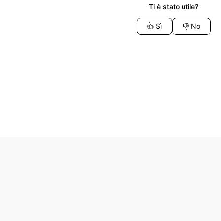
Ti è stato utile?
👍
Sì
👎
No
 TRANSFEERO™ - All rights reserved | IT05304190878 | D.D.S. n°