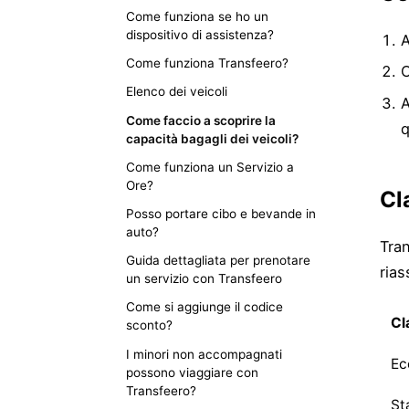
Come funziona se ho un
dispositivo di assistenza?
A
Come funziona Transfeero?
C
Elenco dei veicoli
A
Come faccio a scoprire la
q
capacità bagagli dei veicoli?
Come funziona un Servizio a
Ore?
Cla
Posso portare cibo e bevande in
auto?
Tran
Guida dettagliata per prenotare
rias
un servizio con Transfeero
Come si aggiunge il codice
Cl
sconto?
I minori non accompagnati
Ec
possono viaggiare con
Transfeero?
St