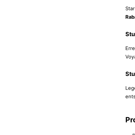
Sta
Rab
Stu
Err
Voy
Stu
Leg
ent
Pr