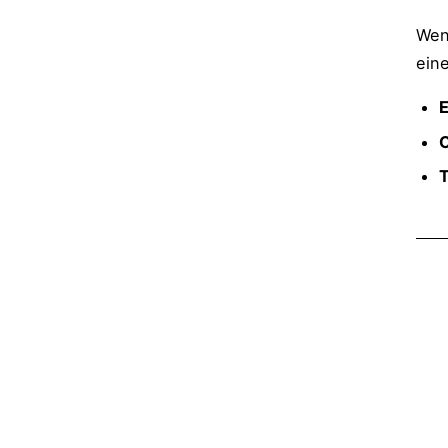
Wen
ein
E
T