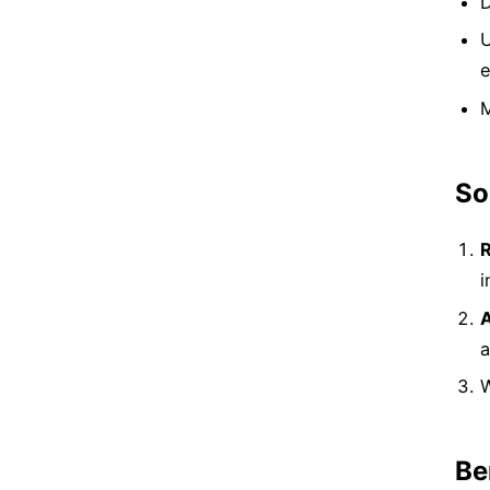
U
e
M
So
R
i
A
a
W
Be