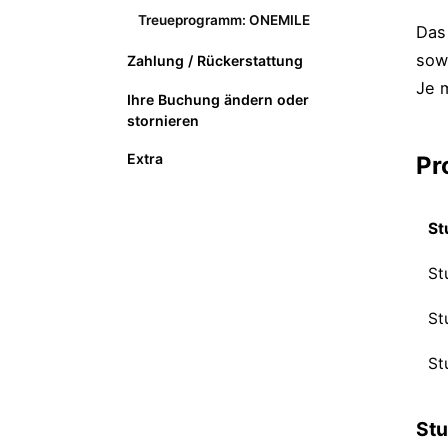
Treueprogramm: ONEMILE
Das
sow
Zahlung / Rückerstattung
Je m
Ihre Buchung ändern oder
stornieren
Extra
Pr
St
St
St
St
Stu