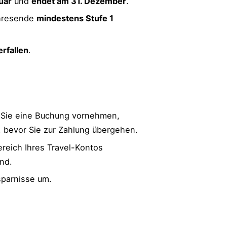
uar
und
endet am 31. Dezember
.
ahresende
mindestens Stufe 1
erfallen
.
 Sie eine Buchung vornehmen,
, bevor Sie zur Zahlung übergehen.
reich Ihres Travel-Kontos
ind.
sparnisse um.