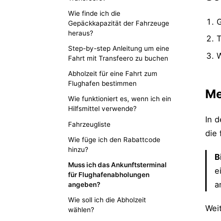
Wie finde ich die
Gepäckkapazität der Fahrzeuge
heraus?
T
Step-by-step Anleitung um eine
W
Fahrt mit Transfeero zu buchen
Abholzeit für eine Fahrt zum
Flughafen bestimmen
Me
Wie funktioniert es, wenn ich ein
Hilfsmittel verwende?
In d
Fahrzeugliste
die
Wie füge ich den Rabattcode
hinzu?
B
Muss ich das Ankunftsterminal
e
für Flughafenabholungen
a
angeben?
Wie soll ich die Abholzeit
Wei
wählen?